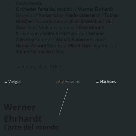
Mitwirkende
Orchester l'arte del mondo
//
Werner Ehrhardt
Dirigent //
Konzertchor Niederösterreich
/
Tobias
Grabher
Einstudierung //
Al Ol Ensemble
/
Yair
Dalal
Oud, Violione, Stimme /
Erez Mounk
Perkussion /
Haim Ankri
Stimme /
Netanel
Zalevsky
Stimme /
Wahab Badarne
Kanun /
Hanan Atamni
Stimme /
Gilard Harel
Klarinette /
Yotam Haimovitch
Sitar
→ Veranstalter, Tickets
← Voriges
↓ Alle Konzerte
→ Nächstes
Werner
Ehrhardt
l’arte del mondo