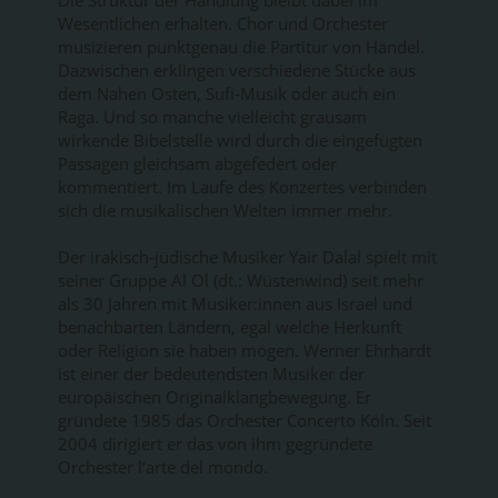
Die Struktur der Handlung bleibt dabei im
Wesentlichen erhalten. Chor und Orchester
musizieren punktgenau die Partitur von Händel.
Dazwischen erklingen verschiedene Stücke aus
dem Nahen Osten, Sufi-Musik oder auch ein
Raga. Und so manche vielleicht grausam
wirkende Bibelstelle wird durch die eingefügten
Passagen gleichsam abgefedert oder
kommentiert. Im Laufe des Konzertes verbinden
sich die musikalischen Welten immer mehr.
Der irakisch-jüdische Musiker Yair Dalal spielt mit
seiner Gruppe Al Ol (dt.: Wüstenwind) seit mehr
als 30 Jahren mit Musiker:innen aus Israel und
benachbarten Ländern, egal welche Herkunft
oder Religion sie haben mögen. Werner Ehrhardt
ist einer der bedeutendsten Musiker der
europäischen Originalklangbewegung. Er
gründete 1985 das Orchester Concerto Köln. Seit
2004 dirigiert er das von ihm gegründete
Orchester l‘arte del mondo.