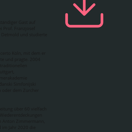
tändiger Gast auf
i Prof. Franzjosef
in Detmold und studierte
certo Köln, mit dem er
lte und prägte. 2004
traditionellen
uttgart,
ammerakademie
anski Simfonijski
m oder dem Zürcher
eitung über 60 vielfach
e Wiederentdeckungen
von Anton Zimmermann,
 im Jahr 2020 die