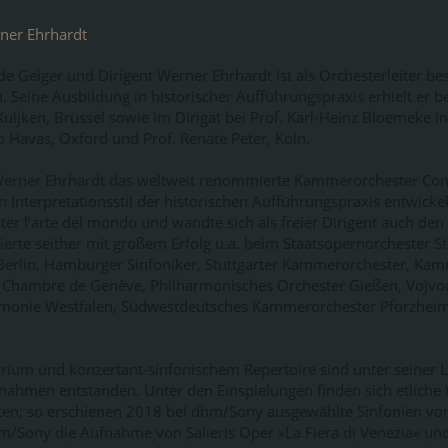
ner Ehrhardt
 Geiger und Dirigent Werner Ehrhardt ist als Orchesterleiter bes
 Seine Ausbildung in historischer Aufführungspraxis erhielt er be
Kuijken, Brüssel sowie im Dirigat bei Prof. Karl-Heinz Bloemeke 
o Havas, Oxford und Prof. Renate Peter, Köln.
 Werner Ehrhardt das weltweit renommierte Kammerorchester Con
n Interpretationsstil der historischen Aufführungspraxis entwicke
er l’arte del mondo und wandte sich als freier Dirigent auch den 
erte seither mit großem Erfolg u.a. beim Staatsopernorchester St
Berlin, Hamburger Sinfoniker, Stuttgarter Kammerorchester, K
 Chambre de Genève, Philharmonisches Orchester Gießen, Vojvođ
rmonie Westfalen, Südwestdeutsches Kammerorchester Pforzhei
rium und konzertant-sinfonischem Repertoire sind unter seiner L
nahmen entstanden. Unter den Einspielungen finden sich etlich
en; so erschienen 2018 bei dhm/Sony ausgewählte Sinfonien 
m/Sony die Aufnahme von Salieris Oper »La Fiera di Venezia« und