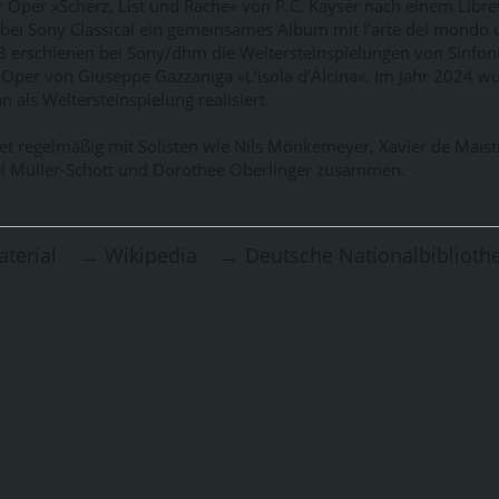
r Oper »Scherz, List und Rache« von P.C. Kayser nach einem Libre
bei Sony Classical ein gemeinsames Album mit l’arte del mondo
 erschienen bei Sony/dhm die Weltersteinspielungen von Sinfon
 Oper von Giuseppe Gazzaniga »L’isola d’Alcina«. Im Jahr 2024 w
als Weltersteinspielung realisiert.
et regelmäßig mit Solisten wie Nils Mönkemeyer, Xavier de Maist
iel Müller-Schott und Dorothee Oberlinger zusammen.
terial
→ Wikipedia
→ Deutsche Nationalbiblioth