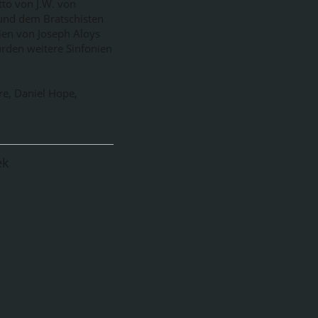
tto von J.W. von
 und dem Bratschisten
ien von Joseph Aloys
urden weitere Sinfonien
re, Daniel Hope,
ek