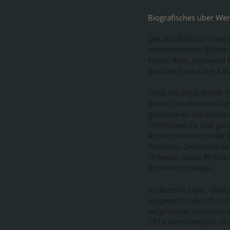
Biografisches über Wer
Der aus Köln stammende
internationalen Bühnen.
Maier, Köln, Sigiswald 
darüber hinaus bei Kat
1985 bis 2005 leitete
einen charakteristische
gründete er das Orchest
Orchestern zu und gasti
Konzerthausorchester 
Potsdam, Orchestre de
Orkestar, Neue Philha
Kammerorchester.
Im Bereich Oper, Orato
ausgezeichnete CD-Auf
vergessener Komponist
2019 veröffentliche dh