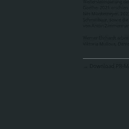
Weltersteinspielung de
Goethe. 2021 erschien 
Nils Mönkemeyer. 2023
Schmittbaur, sowie die
von Anton Zimmermann 
Werner Ehrhardt arbeit
Viktoria Mullova, Dan
→ Download PR-Ma