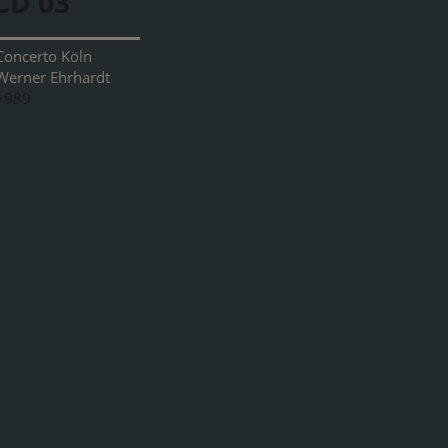
CD 03
Concerto Köln
Werner Ehrhardt
1989