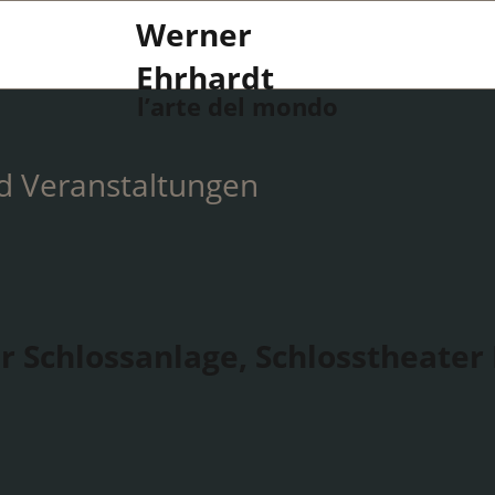
Werner
Ehrhardt
l’arte del mondo
d Veranstaltungen
r Schlossanlage, Schlosstheater