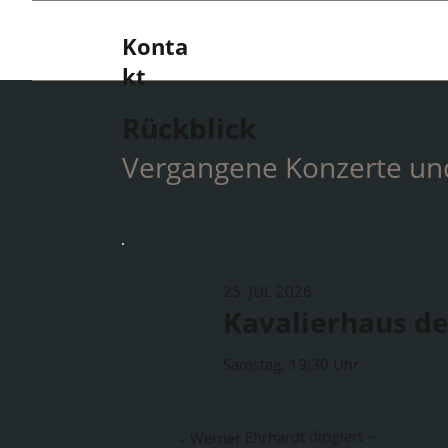
Konta
kt
Rückblick
Vergangene Konzerte un
25. JUL 2026
Kavalierhaus de
Samstag, 19:30 Uhr
– Werner Ehrhardt dirigiert –