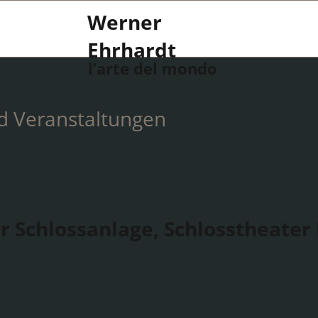
Werner
Ehrhardt
l’arte del mondo
d Veranstaltungen
r Schlossanlage, Schlosstheater