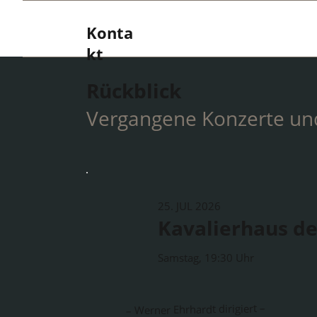
Konta
kt
Rückblick
Vergangene Konzerte un
25. JUL 2026
Kavalierhaus de
Samstag, 19:30 Uhr
– Werner Ehrhardt dirigiert –