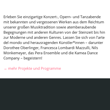
einzigartiges Neues
Erleben Sie einzigartige Konzert-, Opern- und Tanzabende
→
Nils Mönkemeyer
mit bekannten und vergessenen Werken aus dem Reichtum
unserer großen Musiktradition sowie atemberaubende
Begegnungen mit anderen Kulturen von der Steinzeit bis hin
Mit den zwei
zur Moderne und anderen Genres. Lassen Sie sich von l’arte
del mondo und herausragenden Künstler*innen – darunter
Programmen:
Dorothee Oberlinger, Francesca Lombardi Mazzulli, Nils
Mönkemeyer, das Pera Ensemble und die Kamea Dance
Company – begeistern!
»Mönkemeyer goes
→ mehr Projekte und Programme
baroque« und
»Virtuosità Italiana«