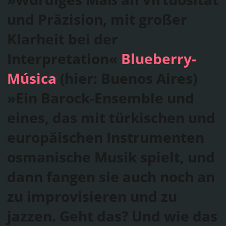
und Präzision, mit großer
Glass
Klarheit bei der
→
Prächtiges
Interpretation«
Blueberry-
Música
(hier: Buenos Aires)
Venedig
»Ein Barock-Ensemble und
Perlen der
eines, das mit türkischen und
venezianischen
europäischen Instrumenten
osmanische Musik spielt, und
Kammermusik
dann fangen sie auch noch an
→
Dorothee
zu improvisieren und zu
jazzen. Geht das? Und wie das