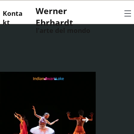
Werner
Konta
Ehrhardt
kt
l’arte del mondo