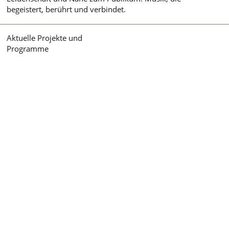
begeistert, berührt und verbindet.
Aktuelle Projekte und
Programme
→
Indian Swan Lake
Grazie und Seele
begegnen sich –
zwei große
Tanztraditionen
erschaffen etwas