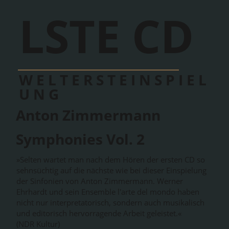
Okzidents
LSTE CD
→
Daodejing
Die Weisheiten des
WELTERSTEINSPIEL
Laozi
UNG
Anton Zimmermann
Vertonung: Karsten
Symphonies Vol. 2
Gundermann
»Selten wartet man nach dem Hören der ersten CD so
Sprecher: Thomas
sehnsüchtig auf die nächste wie bei dieser Einspielung
der Sinfonien von Anton Zimmermann. Werner
Ehrhardt und sein Ensemble l'arte del mondo haben
Thieme
nicht nur interpretatorisch, sondern auch musikalisch
und editorisch hervorragende Arbeit geleistet.«
(NDR Kultur)